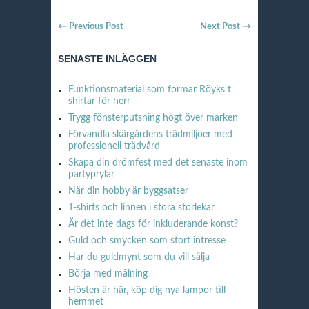
← Previous Post
Next Post →
SENASTE INLÄGGEN
Funktionsmaterial som formar Röyks t
shirtar för herr
Trygg fönsterputsning högt över marken
Förvandla skärgårdens trädmiljöer med
professionell trädvård
Skapa din drömfest med det senaste inom
partyprylar
När din hobby är byggsatser
T-shirts och linnen i stora storlekar
Är det inte dags för inkluderande konst?
Guld och smycken som stort intresse
Har du guldmynt som du vill sälja
Börja med målning
Hösten är här, köp dig nya lampor till
hemmet