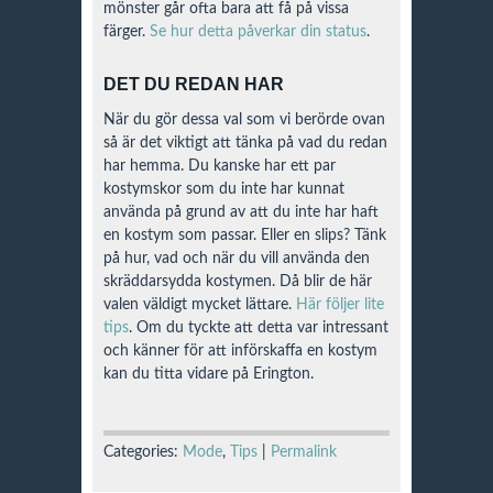
mönster går ofta bara att få på vissa
färger.
Se hur detta påverkar din status
.
DET DU REDAN HAR
När du gör dessa val som vi berörde ovan
så är det viktigt att tänka på vad du redan
har hemma. Du kanske har ett par
kostymskor som du inte har kunnat
använda på grund av att du inte har haft
en kostym som passar. Eller en slips? Tänk
på hur, vad och när du vill använda den
skräddarsydda kostymen. Då blir de här
valen väldigt mycket lättare.
Här följer lite
tips
. Om du tyckte att detta var intressant
och känner för att införskaffa en kostym
kan du titta vidare på Erington.
Categories:
Mode
,
Tips
|
Permalink