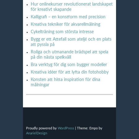
Hur onlinekurser revolutionerat landskapet
för kreativt skapande
Kalligrafi – en konstform med precision
Kreativa tekniker för akvarellmålning
Cykelträning som största intresse
Bygg er ett Attefall som ateljé och en plats
att pyssla på
Roliga och utmanande brädspel att spela
på din nästa spelkväll
Bra verktyg för dig som bygger modeller
Kreativa idéer för att lyfta din fotohobby
Konsten att hitta inspiration för dina
målningar
Proudly powered by
WordPress
|
Theme: Empo by
AnarielDesign