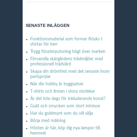
SENASTE INLÄGGEN
Funktionsmaterial som formar Röyks t
shirtar för herr
Trygg fönsterputsning högt över marken
Förvandla skärgårdens trädmiljöer med
professionell trädvård
Skapa din drömfest med det senaste inom
partyprylar
När din hobby är byggsatser
T-shirts och linnen i stora storlekar
Är det inte dags för inkluderande konst?
Guld och smycken som stort intresse
Har du guldmynt som du vill sälja
Börja med målning
Hösten är här, köp dig nya lampor till
hemmet