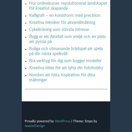
Hur onlinekurser revolutionerat landskapet
för kreativt skapande
Kalligrafi – en konstform med precision
Kreativa tekniker för akvarellmålning
Cykelträning som största intresse
Bygg er ett Attefall som ateljé och en plats
att pyssla på
Roliga och utmanande brädspel att spela
på din nästa spelkväll
Bra verktyg för dig som bygger modeller
Kreativa idéer för att lyfta din fotohobby
Konsten att hitta inspiration för dina
målningar
Proudly powered by
WordPress
|
Theme: Empo by
AnarielDesign