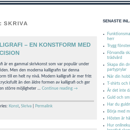
SENASTE IN
:
SKRIVA
Funktionsmat
herr
LIGRAFI – EN KONSTFORM MED
Trygg fönste
CISION
Förvandla sk
trädvård
rafi är en gammal skrivkonst som var populär under
Skapa din d
partyprylar
iden. Men den moderna kalligrafin tar denna
rm till en helt ny nivå. Modern kalligrafi är mer fritt
När din hobb
rycksfullt än den äldre formen av kalligrafi och ger
T-shirts och 
en större möjligheter …
Continue reading
→
Är det inte 
Guld och smy
Har du guldm
ries:
Konst
,
Skriva
|
Permalink
Börja med m
Hösten är hä
Hur onlineku