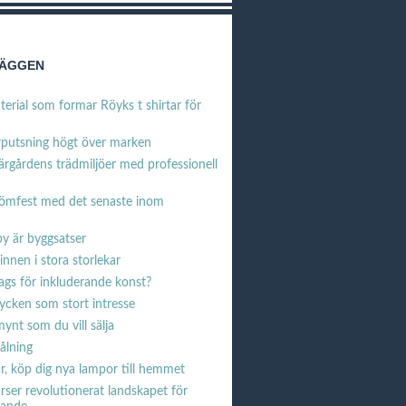
LÄGGEN
erial som formar Röyks t shirtar för
rputsning högt över marken
ärgårdens trädmiljöer med professionell
römfest med det senaste inom
y är byggsatser
linnen i stora storlekar
dags för inkluderande konst?
cken som stort intresse
ynt som du vill sälja
ålning
r, köp dig nya lampor till hemmet
rser revolutionerat landskapet för