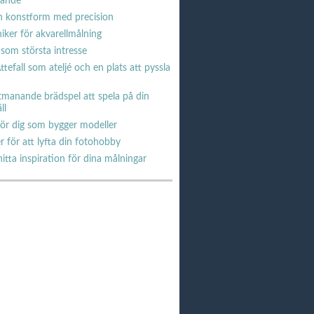
pande
 en konstform med precision
iker för akvarellmålning
 som största intresse
ttefall som ateljé och en plats att pyssla
tmanande brädspel att spela på din
ll
för dig som bygger modeller
r för att lyfta din fotohobby
itta inspiration för dina målningar