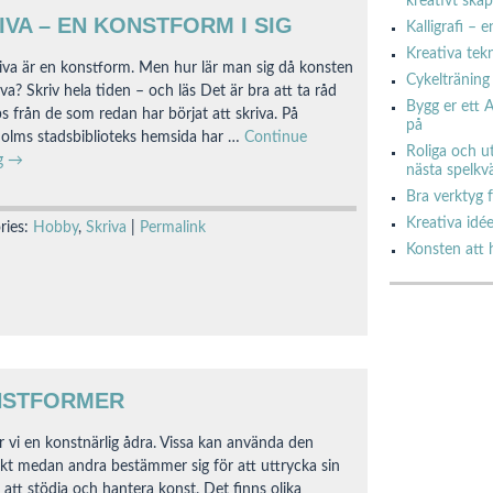
kreativt ska
IVA – EN KONSTFORM I SIG
Kalligrafi –
Kreativa tekn
riva är en konstform. Men hur lär man sig då konsten
Cykelträning
iva? Skriv hela tiden – och läs Det är bra att ta råd
Bygg er ett A
ps från de som redan har börjat att skriva. På
på
olms stadsbiblioteks hemsida har …
Continue
Roliga och u
ng
→
nästa spelkvä
Bra verktyg 
Kreativa idée
ries:
Hobby
,
Skriva
|
Permalink
Konsten att h
NSTFORMER
ar vi en konstnärlig ådra. Vissa kan använda den
skt medan andra bestämmer sig för att uttrycka sin
att stödja och hantera konst. Det finns olika