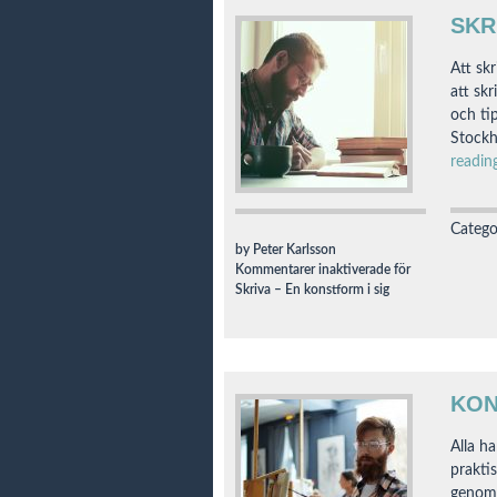
SKR
Att sk
att skr
och ti
Stockh
readi
Catego
by Peter Karlsson
Kommentarer inaktiverade
för
Skriva – En konstform i sig
KO
Alla h
prakti
genom 