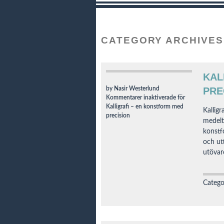
CATEGORY ARCHIVES
KAL
by Nasir Westerlund
PRE
Kommentarer inaktiverade
för
Kalligrafi – en konstform med
Kallig
precision
medelt
konstfo
och utt
utövar
Catego