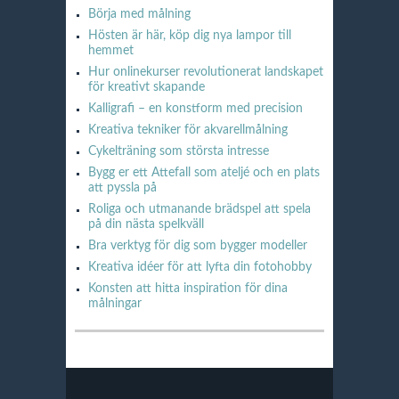
Börja med målning
Hösten är här, köp dig nya lampor till
hemmet
Hur onlinekurser revolutionerat landskapet
för kreativt skapande
Kalligrafi – en konstform med precision
Kreativa tekniker för akvarellmålning
Cykelträning som största intresse
Bygg er ett Attefall som ateljé och en plats
att pyssla på
Roliga och utmanande brädspel att spela
på din nästa spelkväll
Bra verktyg för dig som bygger modeller
Kreativa idéer för att lyfta din fotohobby
Konsten att hitta inspiration för dina
målningar