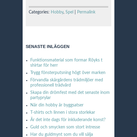
Categories:
Hobby
,
Spel
|
Permalink
SENASTE INLÄGGEN
Funktionsmaterial som formar Röyks t
shirtar för herr
Trygg fönsterputsning högt över marken
Förvandla skärgårdens trädmiljöer med
professionell trädvård
Skapa din drömfest med det senaste inom
partyprylar
När din hobby är byggsatser
T-shirts och linnen i stora storlekar
Är det inte dags för inkluderande konst?
Guld och smycken som stort intresse
Har du guldmynt som du vill sälja